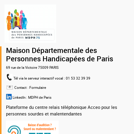
Logo
de
la
MDPH
75
Maison Départementale des
Personnes Handicapées de Paris
69 rue de la Victoire 75009 PARIS
Tél via le serveur interactif vocal
: 01 53 32 39 39
Contact :
Formulaire
LinkedIn :
MDPH de Paris
Plateforme du centre relais téléphonique Acceo pour les
personnes sourdes et malentendantes