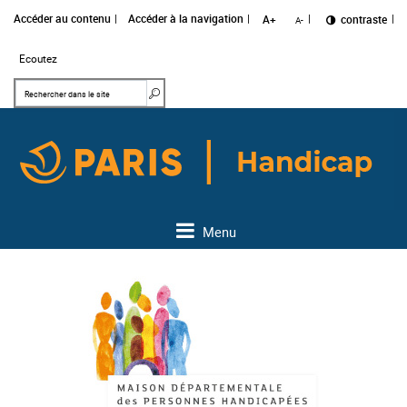
Accéder au contenu
Accéder à la navigation
A+
Changer le
contraste
A-
Ecoutez
Mots clés
Rechercher dans le site
Menu