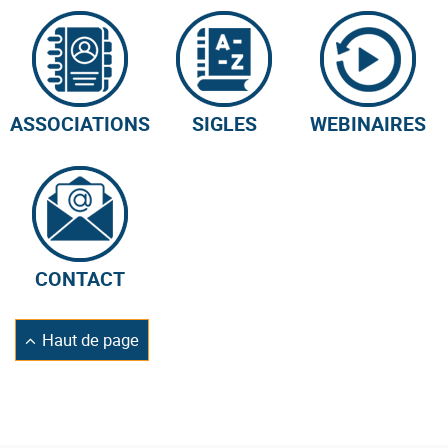
ASSOCIATIONS
SIGLES
WEBINAIRES
CONTACT
Retourner
Haut de page
en