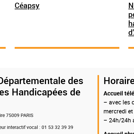
Céapsy
N
p
h
d
Départementale des
Horaire
es Handicapées de
Accueil tél
– avec les c
mercredi et
oire 75009 PARIS
– 24h/24h a
eur interactif vocal
: 01 53 32 39 39
Accueil ph