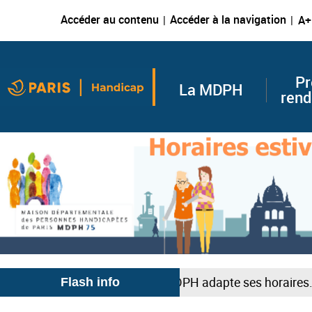
Accéder au contenu
Accéder à la navigation
A+
Pr
La MDPH
rend
ant la période estivale, la MDPH adapte ses horaires. Du 
Flash info