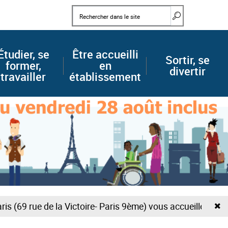
Mots clés
Rechercher d
Étudier, se
Être accueilli
Sortir, se
former,
en
divertir
travailler
établissement
F
69 rue de la Victoire- Paris 9ème) vous accueille uniquem