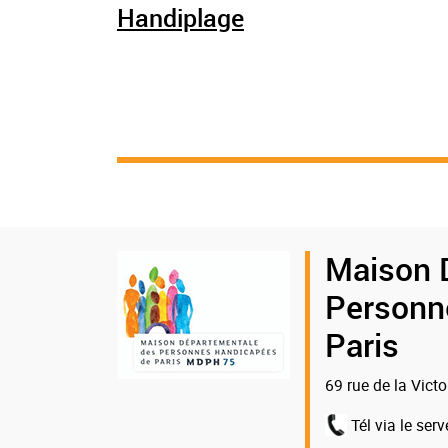
Handiplage
Logo
Maison 
de
Personn
la
Paris
MDPH
69 rue de la Vict
75
Tél via le serv