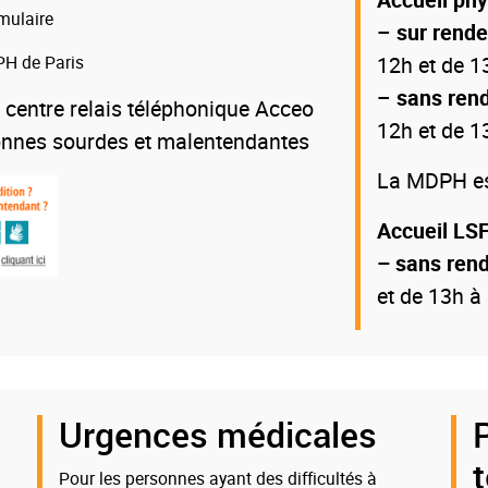
mulaire
–
sur rend
H de Paris
12h et de 1
–
sans ren
 centre relais téléphonique Acceo
12h et de 1
onnes sourdes et malentendantes
La MDPH est
Accueil LSF
– sans ren
et de 13h à
Urgences médicales
Pour les personnes ayant des difficultés à