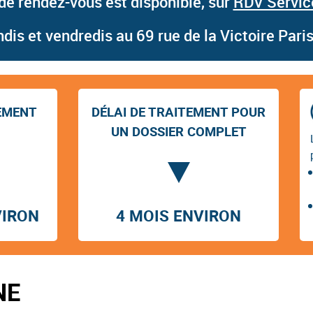
 de rendez-vous est disponible, sur
RDV Servic
dis et vendredis au 69 rue de la Victoire Pari
REMENT
DÉLAI DE TRAITEMENT POUR
UN DOSSIER COMPLET
VIRON
4 MOIS ENVIRON
NE