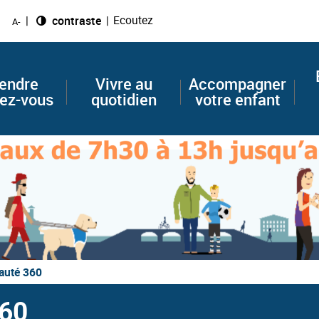
Ecoutez
Changer le
contraste
A-
endre
Vivre au
Accompagner
ez-vous
quotidien
votre enfant
uté 360
60