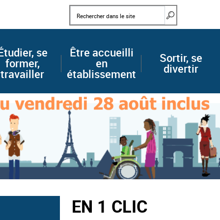
Mots clés
Rechercher d
Étudier, se
Être accueilli
Sortir, se
former,
en
divertir
travailler
établissement
EN 1 CLIC