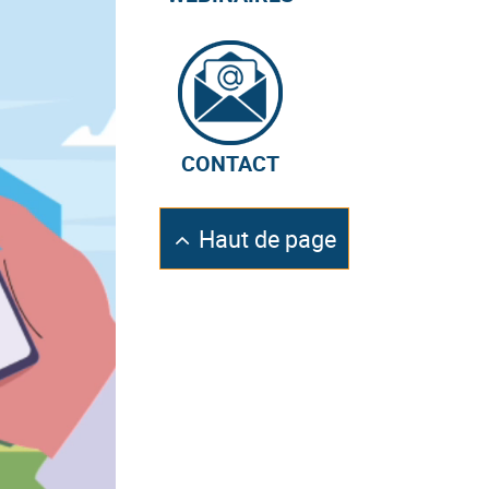
CONTACT
Retourner
Haut de page
en