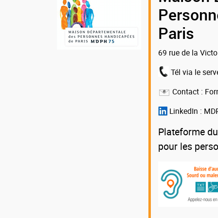
de
Personn
la
Paris
MDPH
69 rue de la Vict
75
Tél via le serv
Contact :
For
LinkedIn :
MDP
Plateforme du
pour les pers