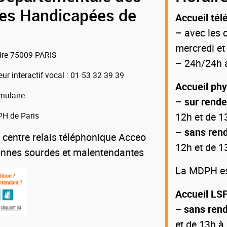
es Handicapées de
Accueil tél
– avec les c
mercredi et
oire 75009 PARIS
– 24h/24h a
eur interactif vocal
: 01 53 32 39 39
Accueil ph
mulaire
–
sur rend
H de Paris
12h et de 1
–
sans ren
 centre relais téléphonique Acceo
12h et de 1
onnes sourdes et malentendantes
La MDPH est
Accueil LSF
– sans ren
et de 13h à