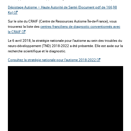
Dépistage Autisme – Haute Autorité de Santé (
Document pdf de 166,98
Ko)
Sur le site du CRAIF (Centre de Ressources Autisme Île-de-France), vous
trouverez la liste des
centres franciliens de diagnostic conventionnés avec
le CRAIF
.
Le 6 avril 2018, la stratégie nationale pour l’autisme au sein des troubles du
neuro-développement (TND) 2018-2022 a été présentée. Elle est axée sur la
recherche scientifique et le diagnostic.
Consultez la stratégie nationale pour l’autisme 2018-2022