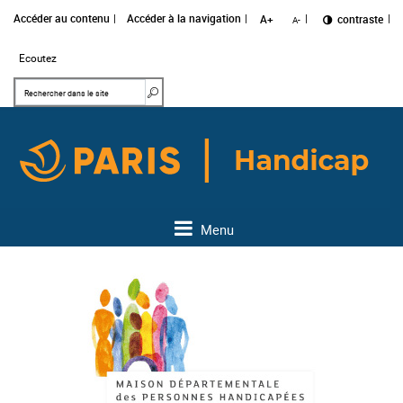
Accéder au contenu
Accéder à la navigation
A+
Changer le
contraste
A-
Ecoutez
Mots clés
Rechercher dans le site
Menu