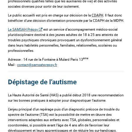
professionnels qualifiés telles que les auxiliaires de vie) et des activités
sociales diverses pour sortir de leur isolement.
Le public accueilli est pris en charge sur décision de la
CDAPH
. Il faut donc
bénéficier d’une décision d’orientation prononcée par la CDAPH de la MDPH.
Le SAMSAH Prépsy
est un service d’accompagnement médico-social
pluridisciplinaire destiné à des jeunes adultes de 18 à 25 ans atteints de
troubles psychiques chroniques provoquant un dysfonctionnement général
dans leurs habiletés personnelles, familiales, relationnelles, scolaires ou
professionnelles.
ème
Adresse : 14 rue de la Fontaine à Mulard Paris 13
Mail :
contact@samsahprepsy.fr
Dépistage de l’autisme
La Haute Autorité de Santé (HAS) a publié début 2018 une recommandation
sur les bonnes pratiques à adopter pour diagnostiquer l’autisme.
L’enjeu principal d’un repérage puis d’un diagnostic précoce de trouble du
spectre de l’autisme (TSA) est la possibilité de mettre en œuvre des
interventions adaptées aux enfants avec TSA, globales, personnalisées et
coordonnées, si possible avant l’âge de 4 ans afin de favoriser leur
développement et leurs apprentissages et de réduire les sur-handicaps.