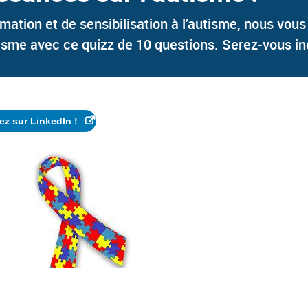
mation et de sensibilisation à l’autisme, nous vous
isme avec ce quizz de 10 questions. Serez-vous in
ez sur LinkedIn !