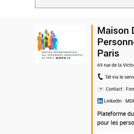
Logo
Maison 
de
Personn
la
Paris
MDPH
69 rue de la Vict
75
Tél via le serv
Contact :
For
LinkedIn :
MDP
Plateforme du
pour les pers