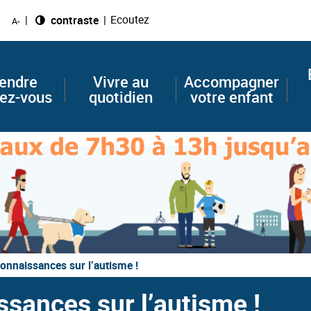
Ecoutez
Changer le
contraste
A-
endre
Vivre au
Accompagner
ez-vous
quotidien
votre enfant
onnaissances sur l’autisme !
sances sur l’autisme !