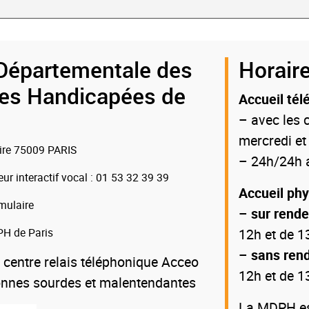
Départementale des
Horaire
es Handicapées de
Accueil tél
– avec les c
mercredi et
oire 75009 PARIS
– 24h/24h a
eur interactif vocal
: 01 53 32 39 39
Accueil ph
mulaire
–
sur rend
H de Paris
12h et de 1
–
sans ren
 centre relais téléphonique Acceo
12h et de 1
onnes sourdes et malentendantes
La MDPH est