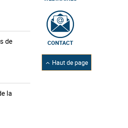
s de
CONTACT
Retourner
Haut de page
en
e la