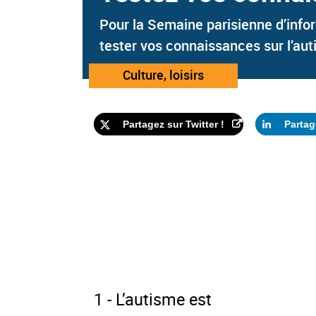
Pour la Semaine parisienne d’infor
tester vos connaissances sur l’aut
Catégorie
Culture, loisirs
:
Partagez sur Twitter !
Partag
1 - L’autisme est