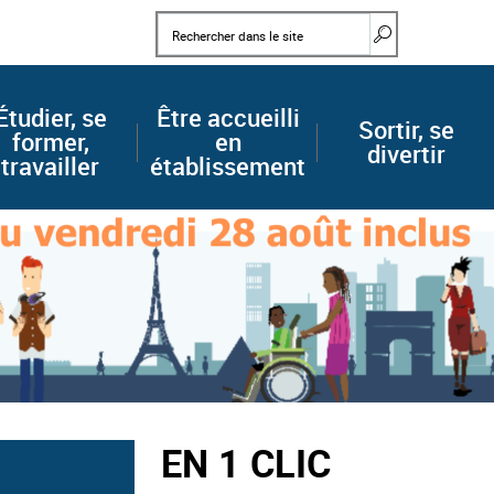
Mots clés
Rechercher d
Étudier, se
Être accueilli
Sortir, se
former,
en
divertir
travailler
établissement
EN 1 CLIC