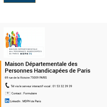
en
Logo
de
la
MDPH
75
Maison Départementale des
Personnes Handicapées de Paris
69 rue de la Victoire 75009 PARIS
Tél via le serveur interactif vocal
: 01 53 32 39 39
Contact :
Formulaire
LinkedIn :
MDPH de Paris