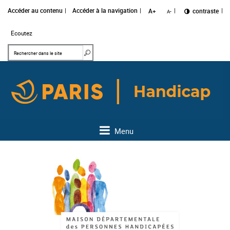
Accéder au contenu
Accéder à la navigation
A+
Changer le
contraste
A-
Ecoutez
Mots clés
Rechercher dans le site
Menu