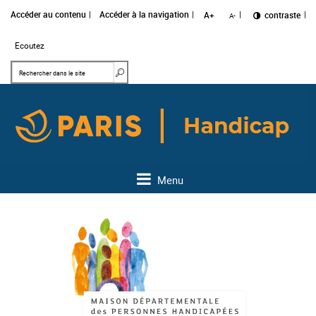
Accéder au contenu
Accéder à la navigation
A+
Changer le
contraste
A-
Ecoutez
Mots clés
Rechercher dans le site
Menu