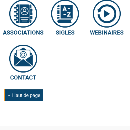
ASSOCIATIONS
SIGLES
WEBINAIRES
CONTACT
Retourner
Haut de page
en