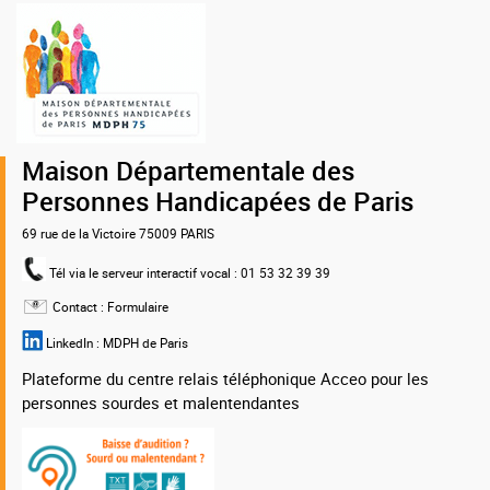
Logo
de
la
MDPH
75
Maison Départementale des
Personnes Handicapées de Paris
69 rue de la Victoire 75009 PARIS
Tél via le serveur interactif vocal
: 01 53 32 39 39
Contact :
Formulaire
LinkedIn :
MDPH de Paris
Plateforme du centre relais téléphonique Acceo pour les
personnes sourdes et malentendantes