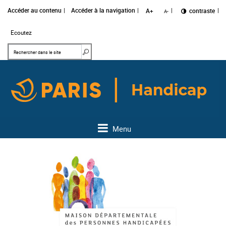
Accéder au contenu
Accéder à la navigation
A+
Changer le
contraste
A-
Ecoutez
Mots clés
Rechercher dans le site
Menu