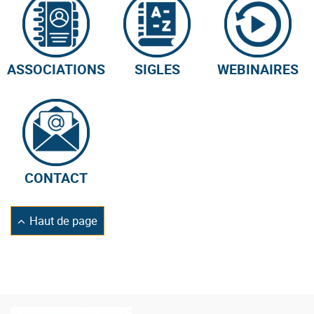
ASSOCIATIONS
SIGLES
WEBINAIRES
CONTACT
Retourner
Haut de page
en