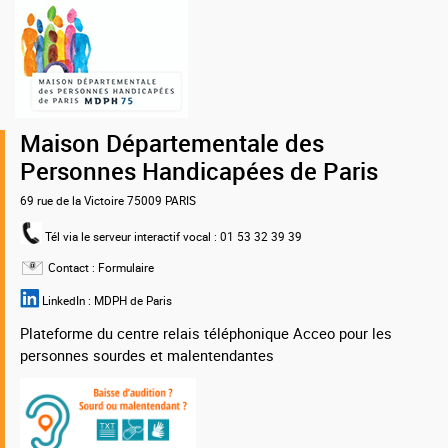
Logo
de
la
MDPH
75
Maison Départementale des
Personnes Handicapées de Paris
69 rue de la Victoire 75009 PARIS
Tél via le serveur interactif vocal
: 01 53 32 39 39
Contact :
Formulaire
LinkedIn :
MDPH de Paris
Plateforme du centre relais téléphonique Acceo pour les
personnes sourdes et malentendantes