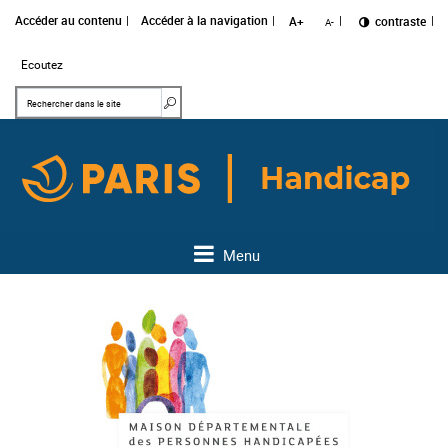
Accéder au contenu
Accéder à la navigation
A+
Changer le
contraste
A-
Ecoutez
Mots clés
Rechercher dans le site
Menu