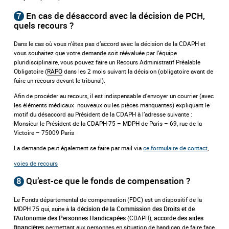
7
En cas de désaccord avec la décision de PCH,
quels recours ?
Dans le cas où vous n’êtes pas d’accord avec la décision de la CDAPH et
vous souhaitez que votre demande soit réévaluée par l’équipe
pluridisciplinaire, vous pouvez faire un Recours Administratif Préalable
Obligatoire (
RAPO
dans les 2 mois suivant la décision (obligatoire avant de
faire un recours devant le tribunal).
Afin de procéder au recours, il est indispensable d’envoyer un courrier (avec
les éléments médicaux nouveaux ou les pièces manquantes) expliquant le
motif du désaccord au Président de la CDAPH à l’adresse suivante :
Monsieur le Président de la CDAPH-75 – MDPH de Paris – 69, rue de la
Victoire – 75009 Paris
La demande peut également se faire par mail via
ce formulaire de contact
,
voies de recours
8
Qu’est-ce que le fonds de compensation ?
Le Fonds départemental de compensation (FDC) est un dispositif de la
MDPH 75 qui, suite à
la décision de la Commission des Droits et de
(CDAPH),
l’Autonomie des Personnes Handicapées
accorde des aides
permettant aux personnes en situation de handicap de faire face
financières