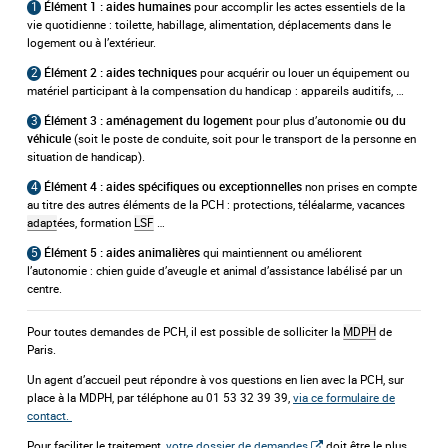
1
pour accomplir les actes essentiels de la
Élément 1 : aides humaines
vie quotidienne : toilette, habillage, alimentation, déplacements dans le
logement ou à l’extérieur.
2
pour acquérir ou louer un équipement ou
Élément 2 : aides techniques
matériel participant à la compensation du handicap : appareils auditifs, …
3
t pour plus d’autonomie
Élément 3 : aménagement du logemen
ou du
(soit le poste de conduite, soit pour le transport de la personne en
véhicule
situation de handicap).
4
non prises en compte
Élément 4 : aides spécifiques ou exceptionnelles
au titre des autres éléments de la PCH : protections, téléalarme, vacances
adapt
ées, formation
LSF
…
5
qui maintiennent ou améliorent
Élément 5 : aides animalières
l’autonomie : chien guide d’aveugle et animal d’assistance labélisé par un
centre.
Pour toutes demandes de PCH, il est possible de solliciter la
MDPH
de
Paris.
Un agent d’accueil peut répondre à vos questions en lien avec la PCH, sur
place à la MDPH, par téléphone au 01 53 32 39 39,
via ce formulaire de
contact.
Pour faciliter le traitement,
votre dossier de demandes
doit être le plus