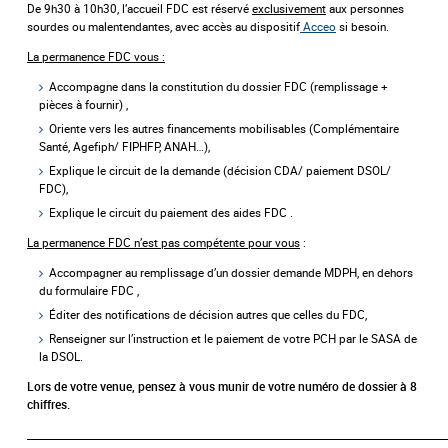
De 9h30 à 10h30, l’accueil FDC est réservé
exclusivement
aux personnes
sourdes ou malentendantes, avec accès au dispositif
Acceo
si besoin.
La permanence FDC vous :
Accompagne dans la constitution du dossier FDC (remplissage +
pièces à fournir) ,
Oriente vers les autres financements mobilisables (Complémentaire
Santé, Agefiph/ FIPHFP, ANAH…),
Explique le circuit de la demande (décision CDA/ paiement DSOL/
FDC),
Explique le circuit du paiement des aides FDC .
La permanence FDC n’est pas compétente pour vous
:
Accompagner au remplissage d’un dossier demande MDPH, en dehors
du formulaire FDC ,
Éditer des notifications de décision autres que celles du FDC,
Renseigner sur l’instruction et le paiement de votre PCH par le SASA de
la DSOL.
Lors de votre venue, pensez à vous munir de votre numéro de dossier à 8
chiffres.
____________________________________________________________________________________