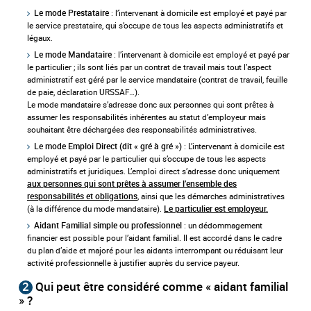
: l’intervenant à domicile est employé et payé par
Le mode Prestataire
le service prestataire, qui s’occupe de tous les aspects administratifs et
légaux.
: l’intervenant à domicile est employé et payé par
Le mode Mandataire
le particulier ; ils sont liés par un contrat de travail mais tout l’aspect
administratif est géré par le service mandataire (contrat de travail, feuille
de paie, déclaration URSSAF…).
Le mode mandataire s’adresse donc aux personnes qui sont prêtes à
assumer les responsabilités inhérentes au statut d’employeur mais
souhaitant être déchargées des responsabilités administratives.
: L’intervenant à domicile est
Le mode Emploi Direct (dit « gré à gré »)
employé et payé par le particulier qui s’occupe de tous les aspects
administratifs et juridiques. L’emploi direct s’adresse donc uniquement
aux personnes qui sont prêtes à assumer l’ensemble des
, ainsi que les démarches administratives
responsabilités et obligations
(à la différence du mode mandataire).
Le particulier est employeur.
: un dédommagement
Aidant Familial simple ou professionnel
financier est possible pour l’aidant familial. Il est accordé dans le cadre
du plan d’aide et majoré pour les aidants interrompant ou réduisant leur
activité professionnelle à justifier auprès du service payeur.
2
Qui peut être considéré comme « aidant familial
» ?