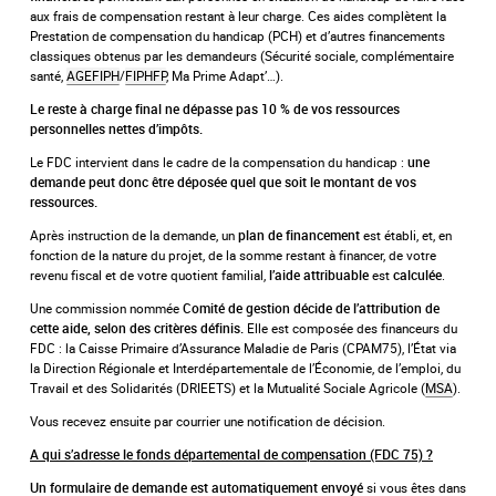
aux frais de compensation restant à leur charge. Ces aides complètent la
Prestation de compensation du handicap (PCH) et d’autres financements
classiques obtenus par les demandeurs (Sécurité sociale, complémentaire
santé,
AGEFIPH
/
FIPHFP
, Ma Prime Adapt’…).
Le reste à charge final ne dépasse pas 10 % de vos ressources
personnelles nettes d’impôts.
Le FDC intervient dans le cadre de la compensation du handicap :
une
demande peut donc être déposée quel que soit le montant de vos
ressources.
Après instruction de la demande, un
est établi, et, en
plan de financement
fonction de la nature du projet, de la somme restant à financer, de votre
revenu fiscal et de votre quotient familial,
est
.
l’aide attribuable
calculée
Une commission nommée
Comité de gestion décide de l’attribution de
Elle est composée des financeurs du
cette aide, selon des critères définis.
FDC : la Caisse Primaire d’Assurance Maladie de Paris (CPAM75), l’État via
la Direction Régionale et Interdépartementale de l’Économie, de l’emploi, du
Travail et des Solidarités (DRIEETS) et la Mutualité Sociale Agricole (
MSA
).
Vous recevez ensuite par courrier une notification de décision.
A qui s’adresse le fonds départemental de compensation (FDC 75) ?
si vous êtes dans
Un formulaire de demande est automatiquement envoyé