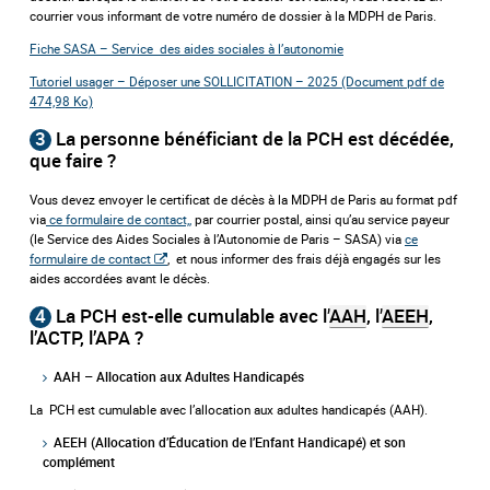
courrier vous informant de votre numéro de dossier à la MDPH de Paris.
Fiche SASA – Service des aides sociales à l’autonomie
Tutoriel usager – Déposer une SOLLICITATION – 2025 (Document pdf de
474,98 Ko)
3
La personne bénéficiant de la PCH est décédée,
que faire ?
Vous devez envoyer le certificat de décès à la MDPH de Paris au format pdf
via
ce formulaire de contact,,
par courrier postal, ainsi qu’au service payeur
(le Service des Aides Sociales à l’Autonomie de Paris – SASA) via
ce
formulaire de contact
, et nous informer des frais déjà engagés sur les
aides accordées avant le décès.
4
La PCH est-elle cumulable avec l’
AAH
, l’
AEEH
,
l’ACTP, l’APA ?
AAH – Allocation aux Adultes Handicapés
La PCH est cumulable avec l’allocation aux adultes handicapés (AAH).
AEEH (Allocation d’Éducation de l’Enfant Handicapé) et son
complément