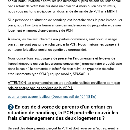
social, nous l’invitons à formuler une demande auprès de son bailleur social.
Sans retour de votre bailleur dans un délai de 4 mois ou en cas de refus,
nous vous invitons à déposer un dossier de demande de PCH à la MDPH.
Si la personne en situation de handicap est locataire dans le parc immobilier
privé, nous l’invitons à formuler une demande auprès du propriétaire de son
logement en amont d’une demande de PCH.
À savoir, les travaux inhérents aux parties communes, sauf pour un usage
privatif, ne sont pas pris en charge par la PCH. Nous invitons les usagers à
contacter le bailleur social ou syndic de copropriété.
Nous conseillons aux usagers de présenter l’argumentaire et le devis de
l’ergothérapeute qui suit la personne concernée (l’argumentaire ergothérapie
dans le cas où le demandeur bénéficie d’un suivi de type soin de suite,
établissements type SSIAD, équipe mobile, SPASAD…).
ATTENTION les argumentaires en ergothérapie réalisés en ville ne sont pas
pris en charge par les services de la MDPH.
courrier type usager_bailleur (Document pdf de 404,18 Ko)
2
En cas de divorce de parents d’un enfant en
situation de handicap, la PCH peut-elle couvrir les
frais d’aménagement des deux logements ?
Un seul des deux parents perçoit la PCH et doit reverser à l’autre parent le