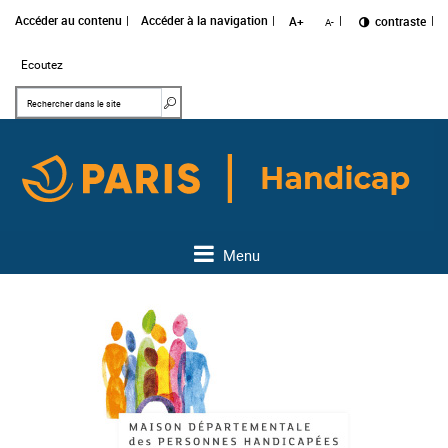
Accéder au contenu
Accéder à la navigation
A+
Changer le
contraste
A-
Ecoutez
Mots clés
Rechercher dans le site
Menu