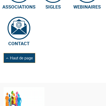
ASSOCIATIONS
SIGLES
WEBINAIRES
CONTACT
Retourner
Haut de page
en
Logo
de
la