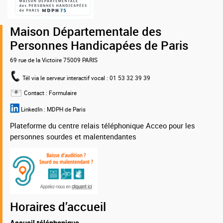
MDPH
75
Maison Départementale des
Personnes Handicapées de Paris
69 rue de la Victoire 75009 PARIS
Tél via le serveur interactif vocal
: 01 53 32 39 39
Contact :
Formulaire
LinkedIn :
MDPH de Paris
Plateforme du centre relais téléphonique Acceo pour les
personnes sourdes et malentendantes
Horaires d’accueil
Accueil téléphonique