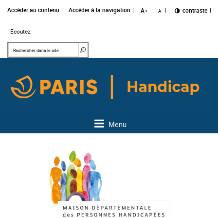
Accéder au contenu
Accéder à la navigation
A+
Changer le
contraste
A-
Ecoutez
Mots clés
Rechercher dans le site
Menu