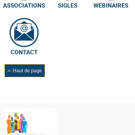
ASSOCIATIONS
SIGLES
WEBINAIRES
CONTACT
Retourner
Haut de page
en
Logo
de
la