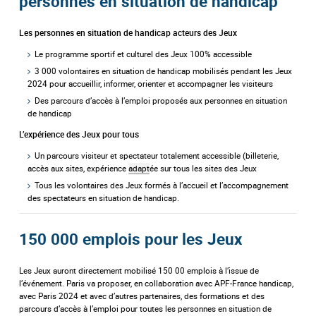
personnes en situation de handicap
Les personnes en situation de handicap acteurs des Jeux
Le programme sportif et culturel des Jeux 100% accessible
3 000 volontaires en situation de handicap mobilisés pendant les Jeux
2024 pour accueillir, informer, orienter et accompagner les visiteurs
Des parcours d’accès à l’emploi proposés aux personnes en situation
de handicap
L’expérience des Jeux pour tous
Un parcours visiteur et spectateur totalement accessible (billeterie,
accès aux sites, expérience
adapt
ée sur tous les sites des Jeux
Tous les volontaires des Jeux formés à l’accueil et l’accompagnement
des spectateurs en situation de handicap.
150 000 emplois pour les Jeux
Les Jeux auront directement mobilisé 150 00 emplois à l’issue de
l’événement. Paris va proposer, en collaboration avec APF-France handicap,
avec Paris 2024 et avec d’autres partenaires, des formations et des
parcours d’accès à l’emploi pour toutes les personnes en situation de