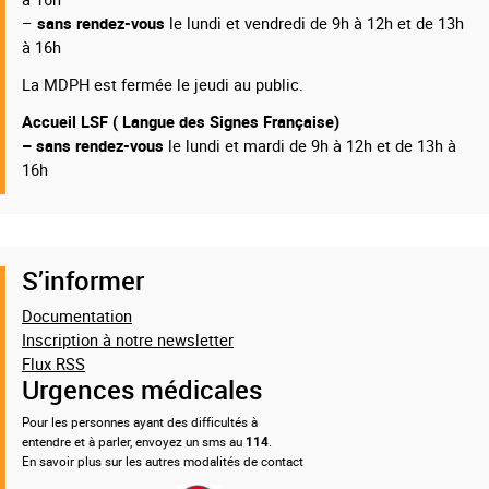
–
sans rendez-vous
le lundi et vendredi de 9h à 12h et de 13h
à 16h
La MDPH est fermée le jeudi au public.
Accueil LSF ( Langue des Signes Française)
– sans rendez-vous
le lundi et mardi de 9h à 12h et de 13h à
16h
S’informer
Documentation
Inscription à notre newsletter
Flux RSS
Urgences médicales
Pour les personnes ayant des difficultés à
entendre et à parler, envoyez un sms au
114
.
En savoir plus sur les autres modalités de contact