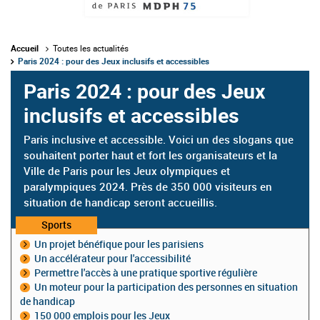
Accueil
Toutes les actualités
Paris 2024 : pour des Jeux inclusifs et accessibles
Paris 2024 : pour des Jeux
inclusifs et accessibles
Paris inclusive et accessible. Voici un des slogans que
souhaitent porter haut et fort les organisateurs et la
Ville de Paris pour les Jeux olympiques et
paralympiques 2024. Près de 350 000 visiteurs en
situation de handicap seront accueillis.
Catégorie
Sports
:
Un projet bénéfique pour les parisiens
Un accélérateur pour l'accessibilité
Permettre l'accès à une pratique sportive régulière
Un moteur pour la participation des personnes en situation
de handicap
150 000 emplois pour les Jeux