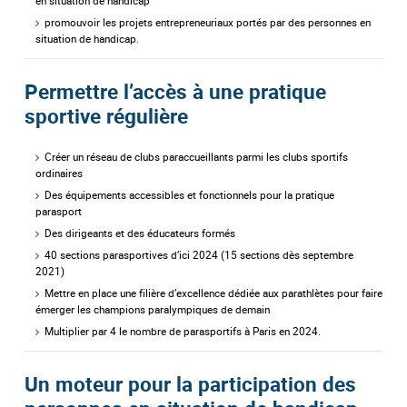
en situation de handicap
promouvoir les projets entrepreneuriaux portés par des personnes en
situation de handicap.
Permettre l’accès à une pratique
sportive régulière
Créer un réseau de clubs paraccueillants parmi les clubs sportifs
ordinaires
Des équipements accessibles et fonctionnels pour la pratique
parasport
Des dirigeants et des éducateurs formés
40 sections parasportives d’ici 2024 (15 sections dès septembre
2021)
Mettre en place une filière d’excellence dédiée aux parathlètes pour faire
émerger les champions paralympiques de demain
Multiplier par 4 le nombre de parasportifs à Paris en 2024.
Un moteur pour la participation des