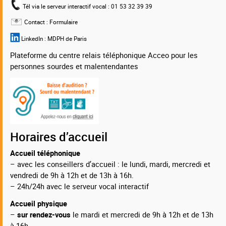
Tél via le serveur interactif vocal
: 01 53 32 39 39
Contact :
Formulaire
LinkedIn :
MDPH de Paris
Plateforme du centre relais téléphonique Acceo pour les
personnes sourdes et malentendantes
Horaires d’accueil
Accueil téléphonique
– avec les conseillers d’accueil : le lundi, mardi, mercredi et
vendredi de 9h à 12h et de 13h à 16h.
– 24h/24h avec le serveur vocal interactif
Accueil physique
–
sur rendez-vous
le mardi et mercredi de 9h à 12h et de 13h
à 16h