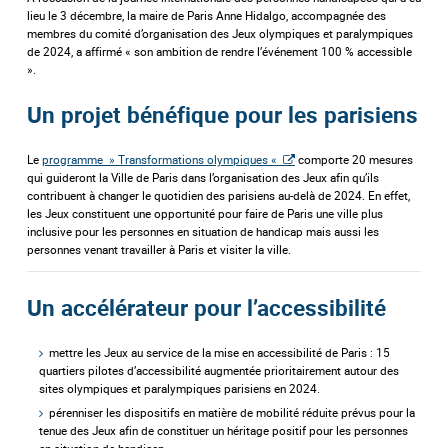
lieu le 3 décembre, la maire de Paris Anne Hidalgo, accompagnée des
membres du comité d’organisation des Jeux olympiques et paralympiques
de 2024, a affirmé « son ambition de rendre l’événement 100 % accessible
».
Un projet bénéfique pour les parisiens
Le
programme » Transformations olympiques «
comporte 20 mesures
qui guideront la Ville de Paris dans l’organisation des Jeux afin qu’ils
contribuent à changer le quotidien des parisiens au-delà de 2024. En effet,
les Jeux constituent une opportunité pour faire de Paris une ville plus
inclusive pour les personnes en situation de handicap mais aussi les
personnes venant travailler à Paris et visiter la ville.
Un accélérateur pour l’accessibilité
mettre les Jeux au service de la mise en accessibilité de Paris : 15
quartiers pilotes d’accessibilité augmentée prioritairement autour des
sites olympiques et paralympiques parisiens en 2024.
pérenniser les dispositifs en matière de mobilité réduite prévus pour la
tenue des Jeux afin de constituer un héritage positif pour les personnes