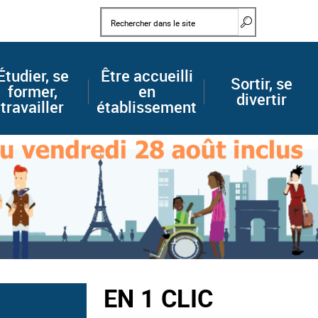
Mots clés
Rechercher d
Étudier, se
Être accueilli
Sortir, se
former,
en
divertir
travailler
établissement
EN 1 CLIC