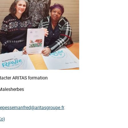
ntacter ARITAS formation
 Malesherbes
e.epessemanfred@aritasgroupe.fr
.
Ko)