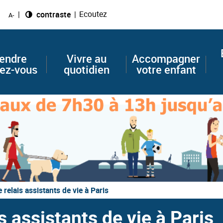
Ecoutez
Changer le
contraste
A-
endre
Vivre au
Accompagner
ez-vous
quotidien
votre enfant
 relais assistants de vie à Paris
s assistants de vie à Paris