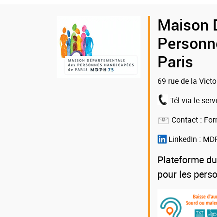
Logo
Maison 
de
Personn
la
Paris
MDPH
69 rue de la Vict
75
Tél via le serv
Contact :
For
LinkedIn :
MDP
Plateforme du
pour les pers