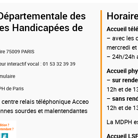
Départementale des
Horaire
es Handicapées de
Accueil tél
– avec les c
mercredi et
oire 75009 PARIS
– 24h/24h a
eur interactif vocal
: 01 53 32 39 39
Accueil ph
mulaire
–
sur rend
H de Paris
12h et de 1
–
sans ren
 centre relais téléphonique Acceo
12h et de 1
onnes sourdes et malentendantes
La MDPH est
Accueil LSF