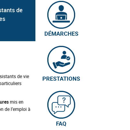
stants de
des
DÉMARCHES
sistants de vie
PRESTATIONS
particuliers
mis en
eures
n de l’emploi à
FAQ