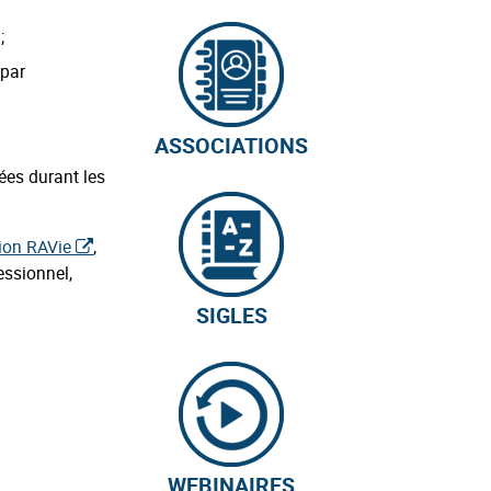
;
 par
ASSOCIATIONS
ées durant les
tion RAVie
,
essionnel,
SIGLES
WEBINAIRES