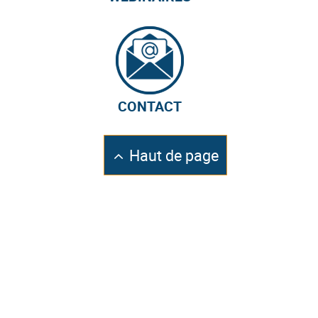
CONTACT
Retourner
Haut de page
en