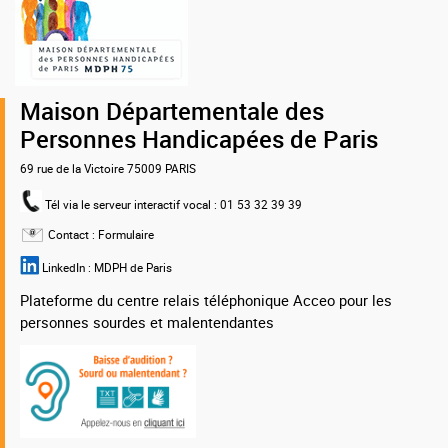
la
MDPH
75
Maison Départementale des
Personnes Handicapées de Paris
69 rue de la Victoire 75009 PARIS
Tél via le serveur interactif vocal
: 01 53 32 39 39
Contact :
Formulaire
LinkedIn :
MDPH de Paris
Plateforme du centre relais téléphonique Acceo pour les
personnes sourdes et malentendantes