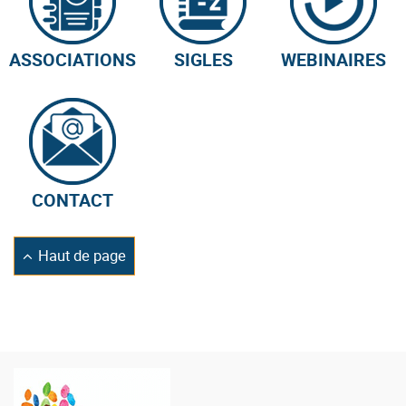
ASSOCIATIONS
SIGLES
WEBINAIRES
CONTACT
Retourner
Haut de page
en
Logo
de