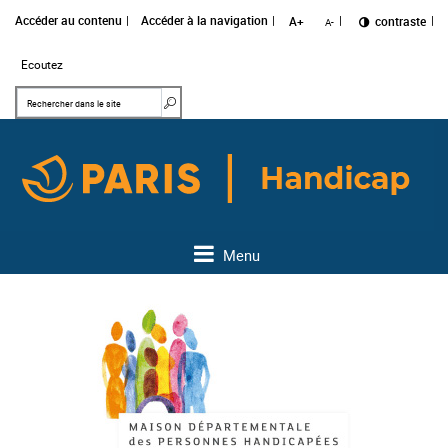
Accéder au contenu
Accéder à la navigation
A+
Changer le
contraste
A-
Ecoutez
Mots clés
Rechercher dans le site
Menu