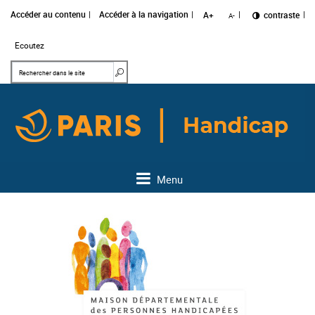
Accéder au contenu
Accéder à la navigation
A+
Changer le
contraste
A-
Ecoutez
Mots clés
Rechercher dans le site
Menu