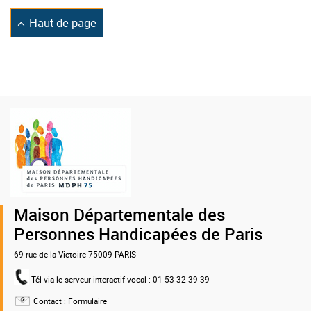
Retourner
Haut de page
en
Logo
de
la
MDPH
75
Maison Départementale des
Personnes Handicapées de Paris
69 rue de la Victoire 75009 PARIS
Tél via le serveur interactif vocal
: 01 53 32 39 39
Contact :
Formulaire