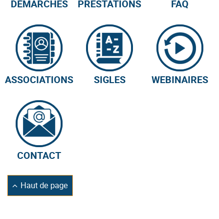
DÉMARCHES
PRESTATIONS
FAQ
ASSOCIATIONS
SIGLES
WEBINAIRES
CONTACT
Retourner
Haut de page
en