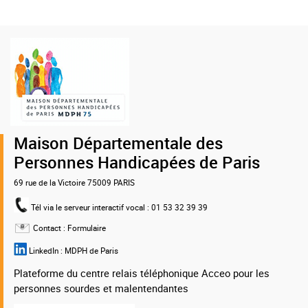
Logo
de
la
MDPH
75
Maison Départementale des
Personnes Handicapées de Paris
69 rue de la Victoire 75009 PARIS
Tél via le serveur interactif vocal
: 01 53 32 39 39
Contact :
Formulaire
LinkedIn :
MDPH de Paris
Plateforme du centre relais téléphonique Acceo pour les
personnes sourdes et malentendantes