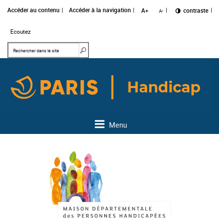
Accéder au contenu
Accéder à la navigation
A+
Changer le
contraste
A-
Ecoutez
Mots clés
Rechercher dans le site
Menu