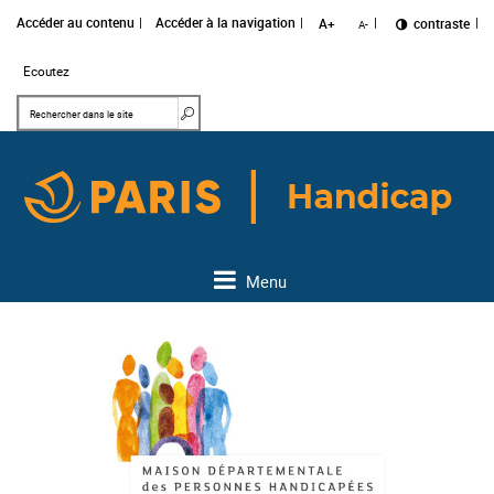
Accéder au contenu
Accéder à la navigation
A+
Changer le
contraste
A-
Ecoutez
Mots clés
Rechercher dans le site
Menu