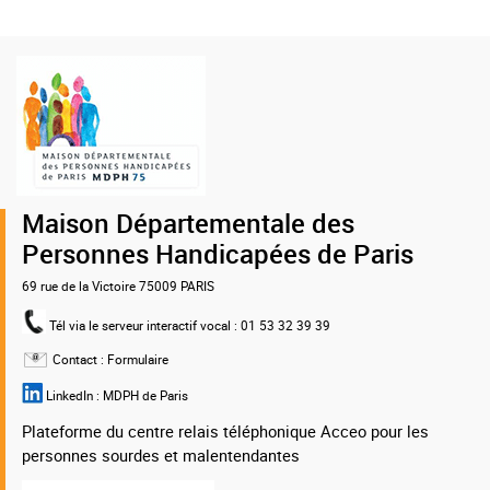
Logo
de
la
MDPH
75
Maison Départementale des
Personnes Handicapées de Paris
69 rue de la Victoire 75009 PARIS
Tél via le serveur interactif vocal
: 01 53 32 39 39
Contact :
Formulaire
LinkedIn :
MDPH de Paris
Plateforme du centre relais téléphonique Acceo pour les
personnes sourdes et malentendantes