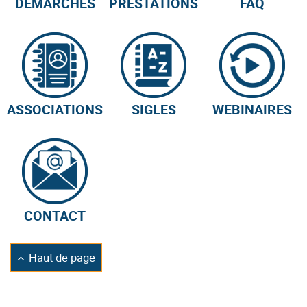
DÉMARCHES
PRESTATIONS
FAQ
ASSOCIATIONS
SIGLES
WEBINAIRES
CONTACT
Retourner
Haut de page
en