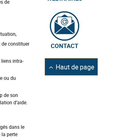
es de
tuation,
 de constituer
CONTACT
liens intra-
Retourner
Haut de page
en
ie ou du
ap de son
lation d’aide.
agés dans le
 la perte