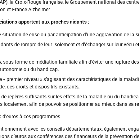
), la Croix-Rouge française, le Groupement national des centr
on et France Alzheimer.
iations apportent aux proches aidants :
 situation de crise ou par anticipation d’une aggravation de la si
idants de rompre de leur isolement et d’échanger sur leur vécu et
, sous forme de médiation familiale afin d’éviter une rupture des 
d’autonomie ou du handicap,
e « premier niveau » s’agissant des caractéristiques de la malad
de, des droits et dispositifs existants,
 de repères suffisants sur les effets de la maladie ou du handic
ants localement afin de pouvoir se positionner au mieux dans sa re
ns d’euros à ces programmes.
ventionnement avec les conseils départementaux, également eng
lions d’euros aux conférences des financeurs de la prévention de