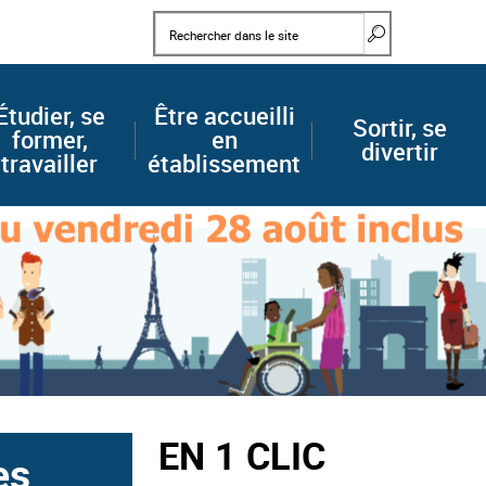
Mots clés
Rechercher d
Étudier, se
Être accueilli
Sortir, se
former,
en
divertir
travailler
établissement
EN 1 CLIC
es