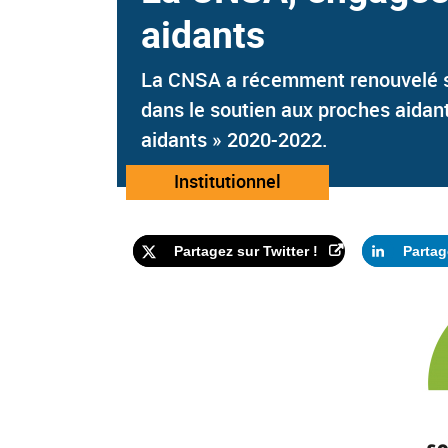
aidants
La CNSA a récemment renouvelé so
dans le soutien aux proches aidants
aidants » 2020-2022.
Catégorie
Institutionnel
:
Partagez sur Twitter !
Partag