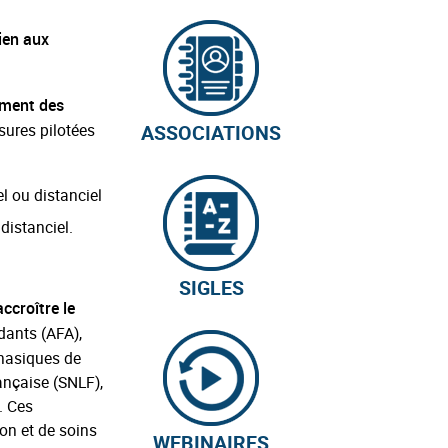
ien aux
ement des
ASSOCIATIONS
sures pilotées
l ou distanciel
distanciel.
SIGLES
ccroître le
idants (AFA),
phasiques de
ançaise (SNLF),
. Ces
on et de soins
WEBINAIRES