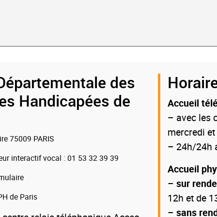
Départementale des
Horaire
es Handicapées de
Accueil tél
– avec les c
mercredi et
oire 75009 PARIS
– 24h/24h a
eur interactif vocal
: 01 53 32 39 39
Accueil ph
mulaire
–
sur rend
H de Paris
12h et de 1
–
sans ren