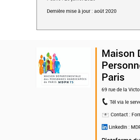
Dernière mise à jour : août 2020
Logo
Maison 
de
Personn
la
Paris
MDPH
69 rue de la Vict
75
Tél via le serv
Contact :
For
LinkedIn :
MDP