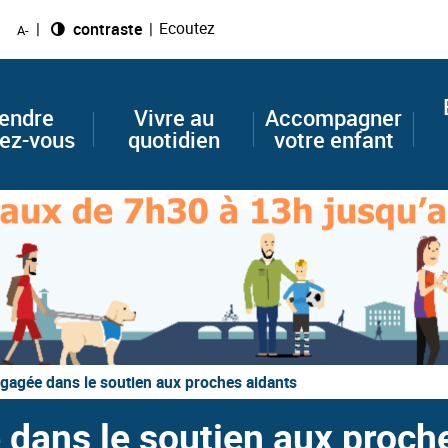
Ecoutez
Changer le
contraste
A-
endre
Vivre au
Accompagner
ez-vous
quotidien
votre enfant
gagée dans le soutien aux proches aidants
dans le soutien aux proch