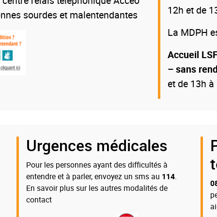
 centre relais téléphonique Acceo
12h et de 1
onnes sourdes et malentendantes
La MDPH est
Accueil LSF
– sans ren
et de 13h à
Urgences médicales
Pour les personnes ayant des difficultés à
entendre et à parler, envoyez un sms au
114
.
0
En savoir plus sur les autres modalités de
p
contact
a