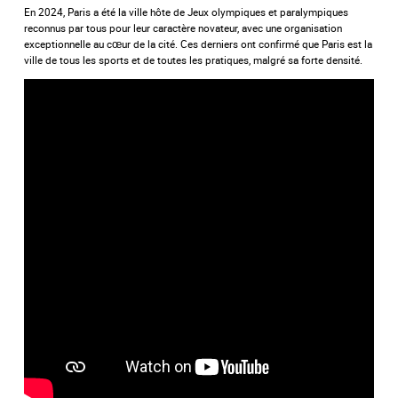
En 2024, Paris a été la ville hôte de Jeux olympiques et paralympiques
reconnus par tous pour leur caractère novateur, avec une organisation
exceptionnelle au cœur de la cité. Ces derniers ont confirmé que Paris est la
ville de tous les sports et de toutes les pratiques, malgré sa forte densité.