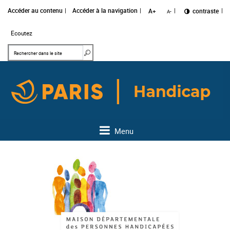
Accéder au contenu
Accéder à la navigation
A+
Changer le
contraste
A-
Ecoutez
Mots clés
Rechercher dans le site
Menu