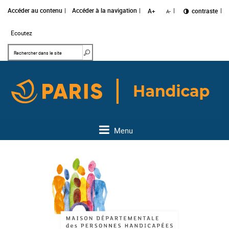
Accéder au contenu
Accéder à la navigation
A+
Changer le
contraste
A-
Ecoutez
Mots clés
Rechercher dans le site
Menu