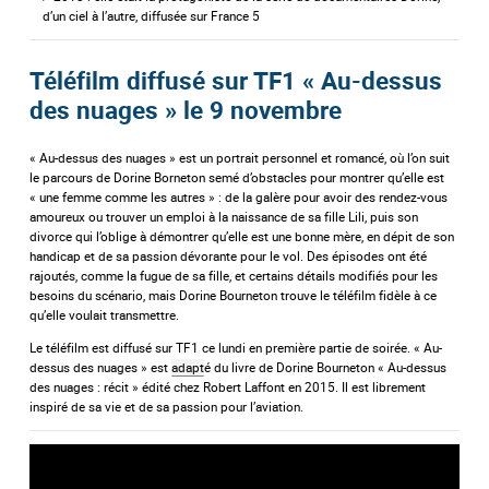
d’un ciel à l’autre, diffusée sur France 5
Téléfilm diffusé sur TF1 « Au-dessus
des nuages » le 9 novembre
« Au-dessus des nuages » est un portrait personnel et romancé, où l’on suit
le parcours de Dorine Borneton semé d’obstacles pour montrer qu’elle est
« une femme comme les autres » : de la galère pour avoir des rendez-vous
amoureux ou trouver un emploi à la naissance de sa fille Lili, puis son
divorce qui l’oblige à démontrer qu’elle est une bonne mère, en dépit de son
handicap et de sa passion dévorante pour le vol. Des épisodes ont été
rajoutés, comme la fugue de sa fille, et certains détails modifiés pour les
besoins du scénario, mais Dorine Bourneton trouve le téléfilm fidèle à ce
qu’elle voulait transmettre.
Le téléfilm est diffusé sur TF1 ce lundi en première partie de soirée. « Au-
dessus des nuages » est
adapt
é du livre de Dorine Bourneton « Au-dessus
des nuages : récit » édité chez Robert Laffont en 2015. Il est librement
inspiré de sa vie et de sa passion pour l’aviation.