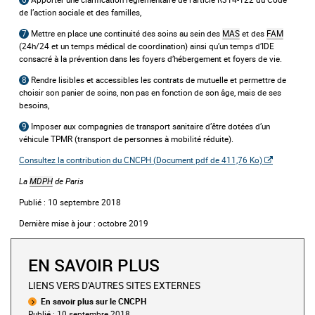
de l’action sociale et des familles,
7
Mettre en place une continuité des soins au sein des
MAS
et des
FAM
(24h/24 et un temps médical de coordination) ainsi qu’un temps d’IDE
consacré à la prévention dans les foyers d’hébergement et foyers de vie.
8
Rendre lisibles et accessibles les contrats de mutuelle et permettre de
choisir son panier de soins, non pas en fonction de son âge, mais de ses
besoins,
9
Imposer aux compagnies de transport sanitaire d’être dotées d’un
véhicule TPMR (transport de personnes à mobilité réduite).
Consultez la contribution du CNCPH (
Document pdf de 411,76 Ko)
La
MDPH
de Paris
Publié : 10 septembre 2018
Dernière mise à jour : octobre 2019
EN SAVOIR PLUS
LIENS VERS D'AUTRES SITES EXTERNES
En savoir plus sur le CNCPH
Publié : 10 septembre 2018