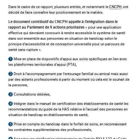
Dans le cadre de ce rapport, plusieurs entités, et notamment le
CNCPH
, ont
décidé de faire connaître leur positionnement en la matière.
Le document contributif du CNCPH appelle à l’intégration dans le
« pour une application
rapport au Parlement de
9 actions prioritaires
effective qui devraient concourir à rendre accessible le système de santé
dans son ensemble aux personnes en situation de handicap selon le
principe d’accessibilité et de conception universelle pour un parcours de
santé sans rupture ».
1
Mise en place de dispositifs d’appui aux soins spécifiques en lien avec
les plateformes territoriales d’appui (PTA),
2
Droit à l’accompagnement par l’entourage familial ou amical mais aussi
par des aidants professionnels à partir du moment où cela est le souhait de
la personne,
3
Consultations dédiées,
4
Intégrer dans le manuel de certification des établissements de santé les
recommandations du guide de la HAS relative à l’accueil des personnes en
situation de handicap en établissements de santé,
5
Prise en compte du handicap dans le forfait de soins, en reconnaissant
les contraintes supplémentaires des professionnels,
6
Apporter une clarification réglementaire de l’article R314-122 du Code