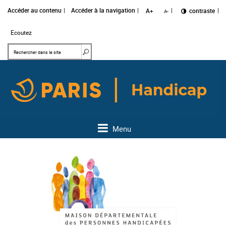
Accéder au contenu
Accéder à la navigation
A+
Changer le
contraste
A-
Ecoutez
Mots clés
Rechercher dans le site
Menu