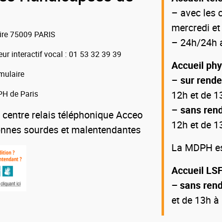
– avec les c
mercredi et
oire 75009 PARIS
– 24h/24h a
eur interactif vocal
: 01 53 32 39 39
Accueil ph
mulaire
–
sur rend
H de Paris
12h et de 1
–
sans ren
 centre relais téléphonique Acceo
12h et de 1
onnes sourdes et malentendantes
La MDPH est
Accueil LSF
– sans ren
et de 13h à