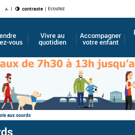
Ecoutez
Changer le
contraste
A-
endre
Vivre au
Accompagner
ez-vous
quotidien
votre enfant
ole aux sourds
rds