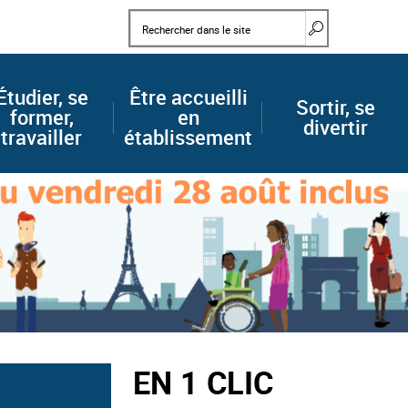
Mots clés
Rechercher d
Étudier, se
Être accueilli
Sortir, se
former,
en
divertir
travailler
établissement
EN 1 CLIC