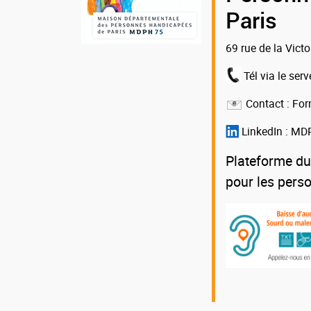
la
Paris
MDPH
69 rue de la Vict
75
Tél via le serv
Contact :
For
LinkedIn :
MDP
Plateforme du
pour les pers