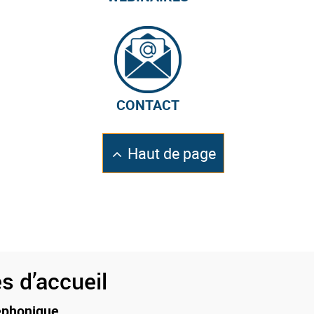
CONTACT
Retourner
Haut de page
en
s d’accueil
éphonique