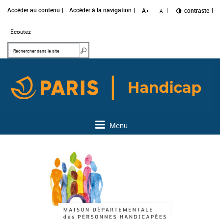
Accéder au contenu
Accéder à la navigation
A+
Changer le
contraste
A-
Ecoutez
Mots clés
Rechercher dans le site
Menu