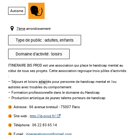
Autisme
Handicap
,
mental
7ème
arrondissement
Type de public : adultes, enfants
Domaine d'activité : loisirs
ITINERAIRE BIS PROD est une association qui place le handicap mental au
cœur de tous ses projets. Cette association regroupe trois pôles d’activités
:
– Séjours et loisirs
adapt
és pour personne de handicap mental et /ou
autistes avec troubles du comportement
– Formation professionnelle dans le domaine du Handicap
– Production artistique de jeunes talents porteurs de handicap
Adresse :
66 avenue breteuil - 75007 Paris
Site web :
http://ib-prod.fr/
Téléphone : 06 22 83 65 14
E-mail :
itinerairebisprod@gmail.com