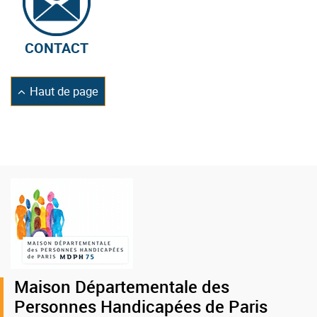
CONTACT
Retourner
Haut de page
en
Logo
de
la
MDPH
75
Maison Départementale des
Personnes Handicapées de Paris