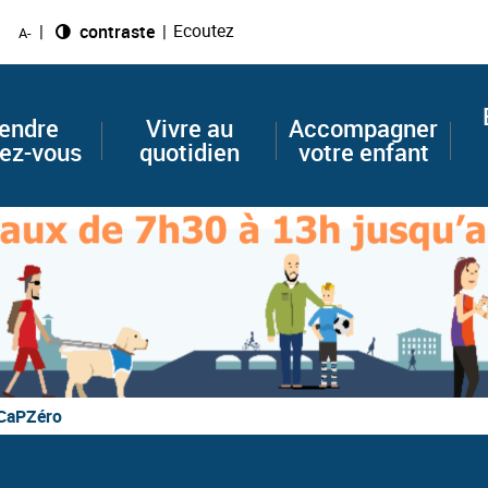
Ecoutez
Changer le
contraste
A-
endre
Vivre au
Accompagner
ez-vous
quotidien
votre enfant
CaPZéro