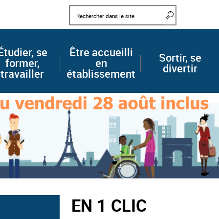
Mots clés
Rechercher d
Étudier, se
Être accueilli
Sortir, se
former,
en
divertir
travailler
établissement
EN 1 CLIC