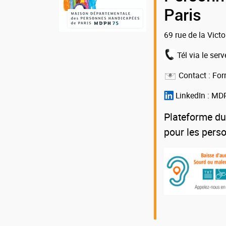
la
Paris
MDPH
69 rue de la Vict
75
Tél via le serv
Contact :
For
LinkedIn :
MDP
Plateforme du
pour les pers