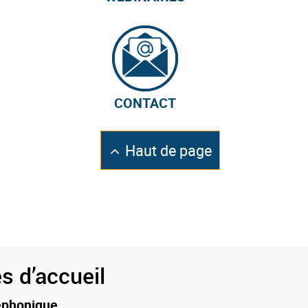
CONTACT
Retourner
Haut de page
en
s d’accueil
éphonique