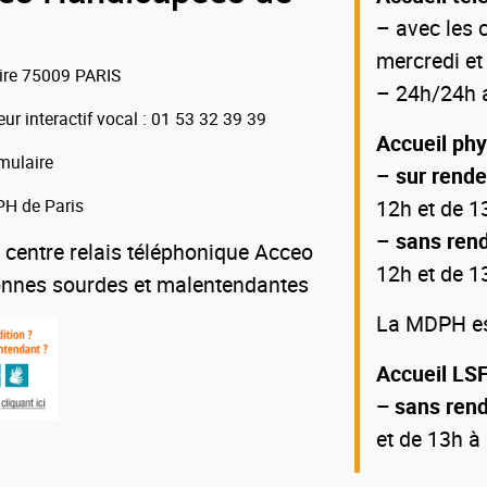
– avec les c
mercredi et
oire 75009 PARIS
– 24h/24h a
eur interactif vocal
: 01 53 32 39 39
Accueil ph
mulaire
–
sur rend
H de Paris
12h et de 1
–
sans ren
 centre relais téléphonique Acceo
12h et de 1
onnes sourdes et malentendantes
La MDPH est
Accueil LSF
– sans ren
et de 13h à