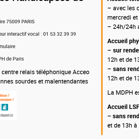
– avec les c
mercredi et
oire 75009 PARIS
– 24h/24h a
eur interactif vocal
: 01 53 32 39 39
Accueil ph
mulaire
–
sur rend
H de Paris
12h et de 1
–
sans ren
 centre relais téléphonique Acceo
12h et de 1
onnes sourdes et malentendantes
La MDPH est
Accueil LSF
– sans ren
et de 13h à