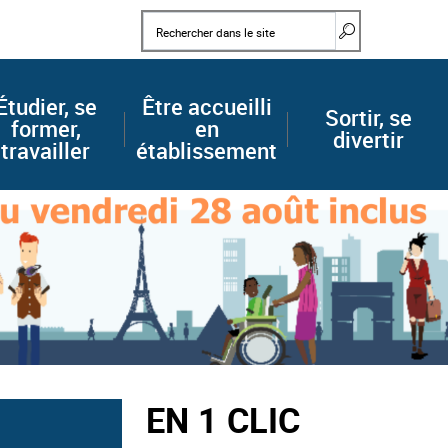
Mots clés
Rechercher d
Étudier, se
Être accueilli
Sortir, se
former,
en
divertir
travailler
établissement
EN 1 CLIC