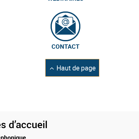
CONTACT
Retourner
Haut de page
en
s d’accueil
éphonique