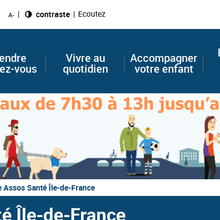
Ecoutez
Changer le
contraste
A-
endre
Vivre au
Accompagner
ez-vous
quotidien
votre enfant
 Assos Santé Île-de-France
é Île-de-France