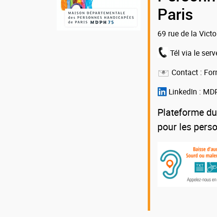
la
Paris
MDPH
69 rue de la Vict
75
Tél via le serv
Contact :
For
LinkedIn :
MDP
Plateforme du
pour les pers