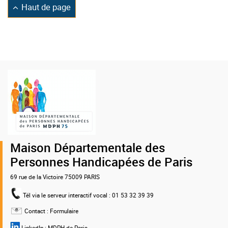
Retourner
Haut de page
en
Logo
de
la
MDPH
75
Maison Départementale des
Personnes Handicapées de Paris
69 rue de la Victoire 75009 PARIS
Tél via le serveur interactif vocal
: 01 53 32 39 39
Contact :
Formulaire
LinkedIn :
MDPH de Paris