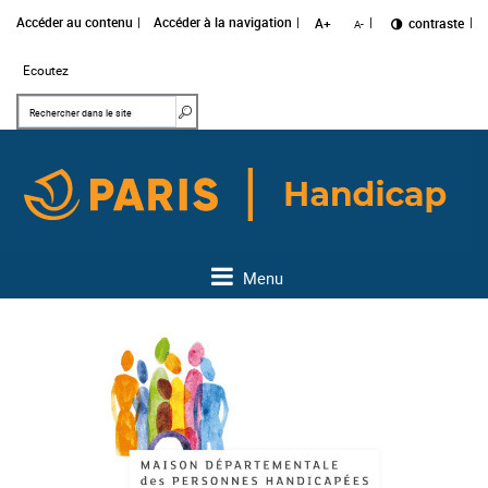
Accéder au contenu
Accéder à la navigation
A+
Changer le
contraste
A-
Ecoutez
Mots clés
Rechercher dans le site
Menu