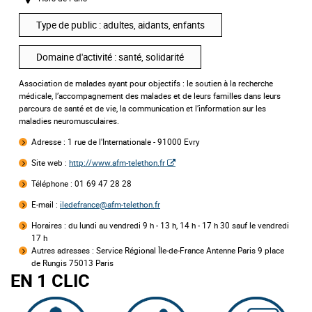
Type de public : adultes, aidants, enfants
Domaine d'activité : santé, solidarité
Association de malades ayant pour objectifs : le soutien à la recherche
médicale, l’accompagnement des malades et de leurs familles dans leurs
parcours de santé et de vie, la communication et l’information sur les
maladies neuromusculaires.
Adresse :
1 rue de l'Internationale - 91000 Evry
Site web :
http://www.afm-telethon.fr
Téléphone : 01 69 47 28 28
E-mail :
iledefrance@afm-telethon.fr
Horaires :
du lundi au vendredi 9 h - 13 h, 14 h - 17 h 30 sauf le vendredi
17 h
Autres adresses :
Service Régional Île-de-France Antenne Paris 9 place
de Rungis 75013 Paris
EN 1 CLIC