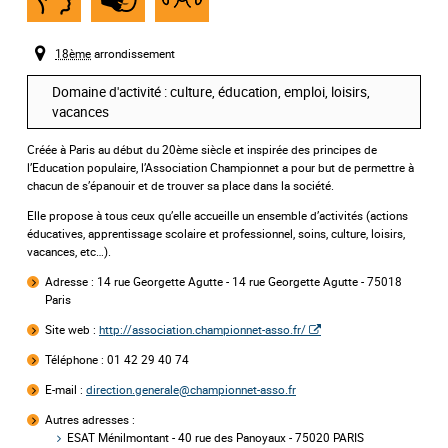
Handicap
Handicap
Handicap
,
,
cognitif
mental
psychique
18ème
arrondissement
Domaine d'activité : culture, éducation, emploi, loisirs,
vacances
Créée à Paris au début du 20ème siècle et inspirée des principes de
l’Education populaire, l’Association Championnet a pour but de permettre à
chacun de s’épanouir et de trouver sa place dans la société.
Elle propose à tous ceux qu’elle accueille un ensemble d’activités (actions
éducatives, apprentissage scolaire et professionnel, soins, culture, loisirs,
vacances, etc…).
Adresse :
14 rue Georgette Agutte - 14 rue Georgette Agutte - 75018
Paris
Site web :
http://association.championnet-asso.fr/
Téléphone : 01 42 29 40 74
E-mail :
direction.generale@championnet-asso.fr
Autres adresses :
ESAT Ménilmontant - 40 rue des Panoyaux - 75020 PARIS