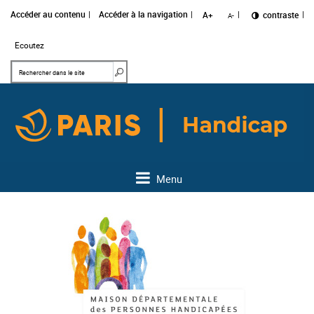
Accéder au contenu
Accéder à la navigation
A+
Changer le
contraste
A-
Ecoutez
Mots clés
Rechercher dans le site
Menu