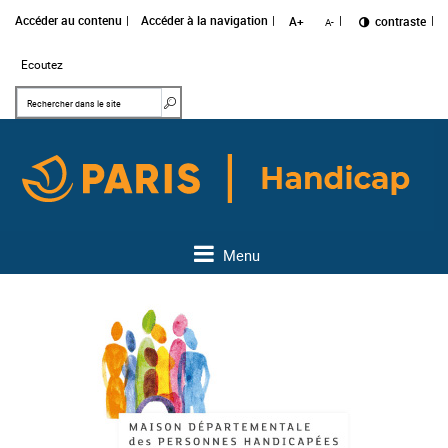
Accéder au contenu
Accéder à la navigation
A+
Changer le
contraste
A-
Ecoutez
Mots clés
Rechercher dans le site
Menu