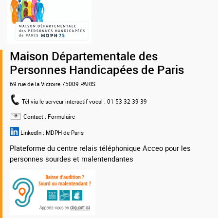
de
la
MDPH
75
Maison Départementale des
Personnes Handicapées de Paris
69 rue de la Victoire 75009 PARIS
Tél via le serveur interactif vocal
: 01 53 32 39 39
Contact :
Formulaire
LinkedIn :
MDPH de Paris
Plateforme du centre relais téléphonique Acceo pour les
personnes sourdes et malentendantes