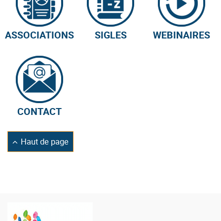
ASSOCIATIONS
SIGLES
WEBINAIRES
CONTACT
Retourner
Haut de page
en
Logo