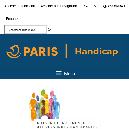
Accéder au contenu
Accéder à la navigation
A+
Changer le
contraste
A-
Ecoutez
Mots clés
Rechercher dans le site
Menu