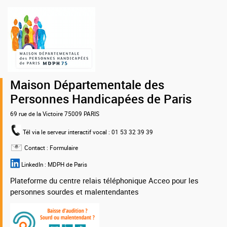
Logo
de
la
MDPH
75
Maison Départementale des
Personnes Handicapées de Paris
69 rue de la Victoire 75009 PARIS
Tél via le serveur interactif vocal
: 01 53 32 39 39
Contact :
Formulaire
LinkedIn :
MDPH de Paris
Plateforme du centre relais téléphonique Acceo pour les
personnes sourdes et malentendantes