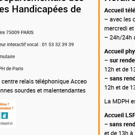
es Handicapées de
Accueil tél
– avec les c
mercredi et
oire 75009 PARIS
– 24h/24h a
eur interactif vocal
: 01 53 32 39 39
Accueil ph
mulaire
–
sur rend
H de Paris
12h et de 1
–
sans ren
 centre relais téléphonique Acceo
12h et de 1
onnes sourdes et malentendantes
La MDPH est
Accueil LSF
– sans ren
et de 13h à