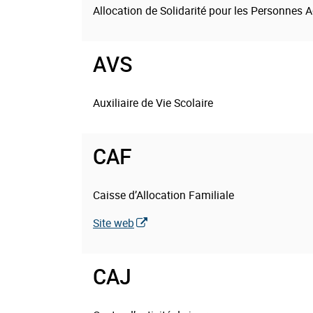
Allocation de Solidarité pour les Personnes 
:
AVS
Thématique(s)
Auxiliaire de Vie Scolaire
:
CAF
Thématique(s)
Caisse d’Allocation Familiale
:
Site web
CAJ
Thématique(s)