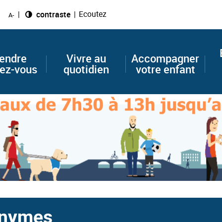
Ecoutez
Changer le
contraste
A-
endre
Vivre au
Accompagner
ez-vous
quotidien
votre enfant
onymes