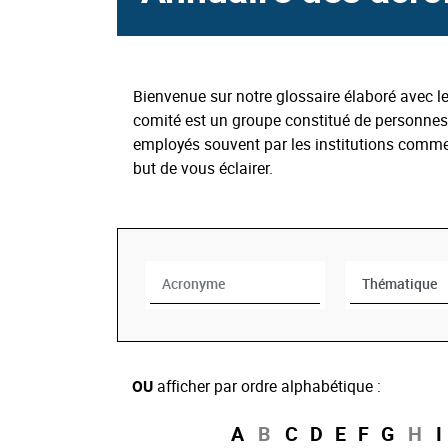
Bienvenue sur notre glossaire élaboré avec 
comité est un groupe constitué de personne
employés souvent par les institutions comme 
but de vous éclairer.
Acronyme
Thématique
OU
afficher par ordre alphabétique :
A
B
C
D
E
F
G
H
I