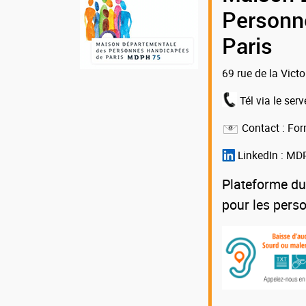
de
Personn
la
Paris
MDPH
69 rue de la Vict
75
Tél via le serv
Contact :
For
LinkedIn :
MDP
Plateforme du
pour les pers