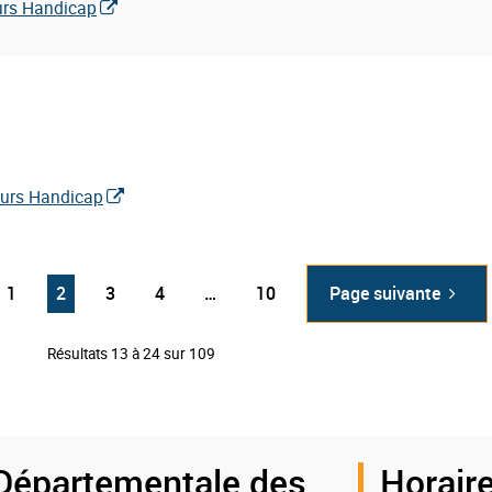
ours Handicap
cours Handicap
Navigation
Page
Page
Page
Page
Page
1
2
3
4
…
10
Page suivante
des
Résultats 13 à 24 sur 109
pages
Départementale des
Horaire