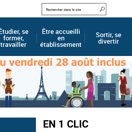
Mots clés
Rechercher d
Étudier, se
Être accueilli
Sortir, se
former,
en
divertir
travailler
établissement
EN 1 CLIC