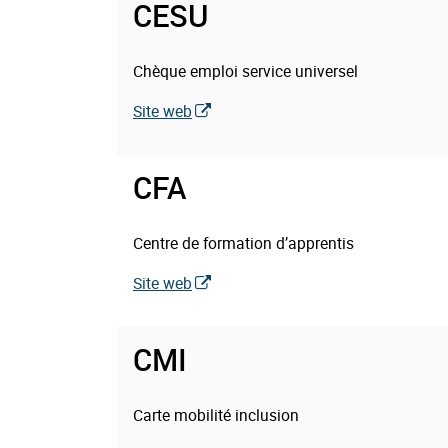
CESU
Thématique(s)
Chèque emploi service universel
:
Site web
CFA
Thématique(s)
Centre de formation d’apprentis
:
Site web
CMI
Thématique(s)
Carte mobilité inclusion
: