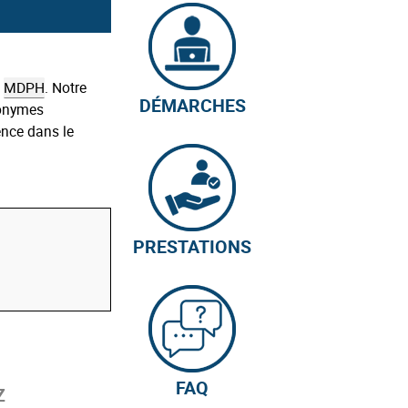
a
MDPH
. Notre
DÉMARCHES
ronymes
ence dans le
PRESTATIONS
FAQ
Z