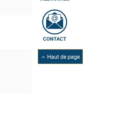
CONTACT
Retourner
Haut de page
en