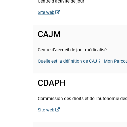
Centre d’activité de jour
:
Site web
CAJM
Thématique(s)
Centre d’accueil de jour médicalisé
:
Quelle est la définition de CAJ ? | Mon Parc
CDAPH
Thématique(s)
Commission des droits et de l’autonomie de
:
Site web