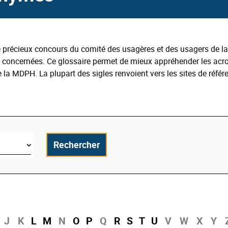
le précieux concours du comité des usagères et des usagers de l
s concernées. Ce glossaire permet de mieux appréhender les ac
la MDPH. La plupart des sigles renvoient vers les sites de référ
Rechercher
J
K
L
M
N
O
P
Q
R
S
T
U
V
W
X
Y