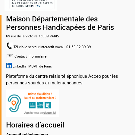
MDPH
75
Maison Départementale des
Personnes Handicapées de Paris
69 rue de la Victoire 75009 PARIS
Tél via le serveur interactif vocal
: 01 53 32 39 39
Contact :
Formulaire
LinkedIn :
MDPH de Paris
Plateforme du centre relais téléphonique Acceo pour les
personnes sourdes et malentendantes
Horaires d’accueil
Accueil téléphonique