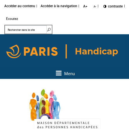
Accéder au contenu
Accéder à la navigation
A+
Changer le
contraste
A-
Ecoutez
Mots clés
Rechercher dans le site
Menu