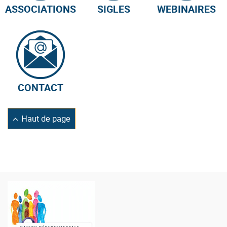
ASSOCIATIONS
SIGLES
WEBINAIRES
CONTACT
Retourner
Haut de page
en
Logo
de
la