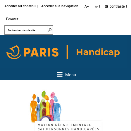
Accéder au contenu
Accéder à la navigation
A+
Changer le
contraste
A-
Ecoutez
Mots clés
Rechercher dans le site
Menu