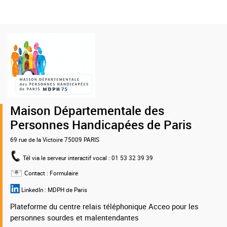
Logo
de
la
MDPH
75
Maison Départementale des
Personnes Handicapées de Paris
69 rue de la Victoire 75009 PARIS
Tél via le serveur interactif vocal
: 01 53 32 39 39
Contact :
Formulaire
LinkedIn :
MDPH de Paris
Plateforme du centre relais téléphonique Acceo pour les
personnes sourdes et malentendantes