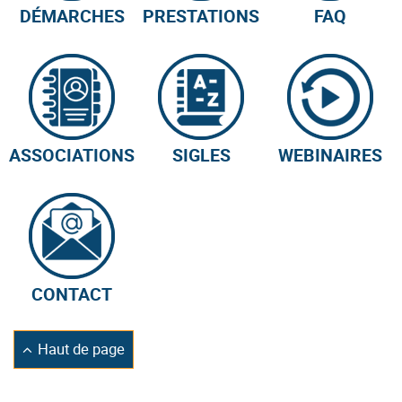
DÉMARCHES
PRESTATIONS
FAQ
ASSOCIATIONS
SIGLES
WEBINAIRES
CONTACT
Retourner
Haut de page
en