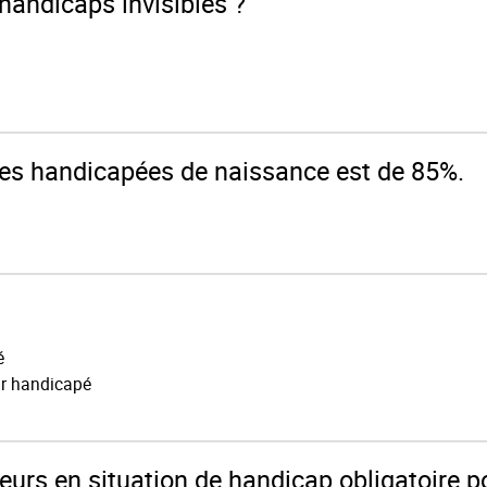
 handicaps invisibles ?
nes handicapées de naissance est de 85%.
é
ur handicapé
lleurs en situation de handicap obligatoire p