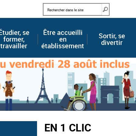
Mots clés
Rechercher d
Étudier, se
Être accueilli
Sortir, se
former,
en
divertir
travailler
établissement
EN 1 CLIC