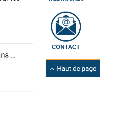
CONTACT
ans …
Retourner
Haut de page
en