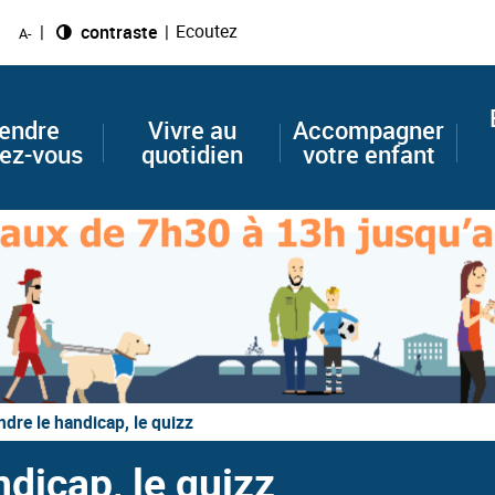
Ecoutez
Changer le
contraste
A-
endre
Vivre au
Accompagner
ez-vous
quotidien
votre enfant
re le handicap, le quizz
dicap, le quizz