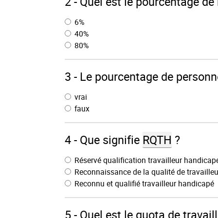
2 - Quel est le pourcentage de
6%
40%
80%
3 - Le pourcentage de person
vrai
faux
4 - Que signifie
RQTH
?
Réservé qualification travailleur handicap
Reconnaissance de la qualité de travaille
Reconnu et qualifié travailleur handicapé
5 - Quel est le quota de travai