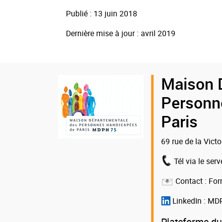
Publié : 13 juin 2018
Dernière mise à jour : avril 2019
Logo
Maison 
de
Personn
la
Paris
MDPH
69 rue de la Vict
75
Tél via le serv
Contact :
For
LinkedIn :
MDP
Plateforme du