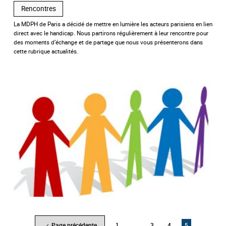
Rencontres
La MDPH de Paris a décidé de mettre en lumière les acteurs parisiens en lien
direct avec le handicap. Nous partirons régulièrement à leur rencontre pour
des moments d’échange et de partage que nous vous présenterons dans
cette rubrique actualités.
Page précédente
Page
1
…
Page
3
Page
4
Page
5