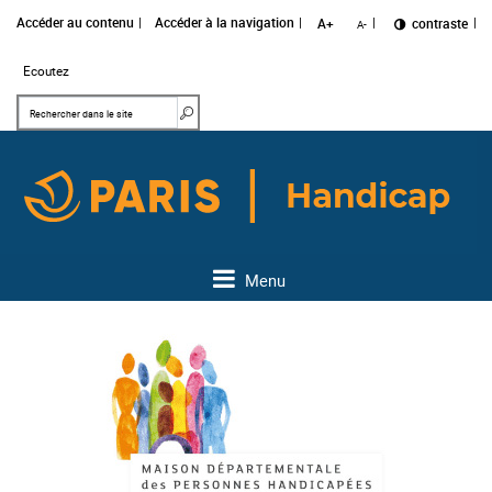
Accéder au contenu
Accéder à la navigation
A+
Changer le
contraste
A-
Ecoutez
Mots clés
Rechercher dans le site
Menu